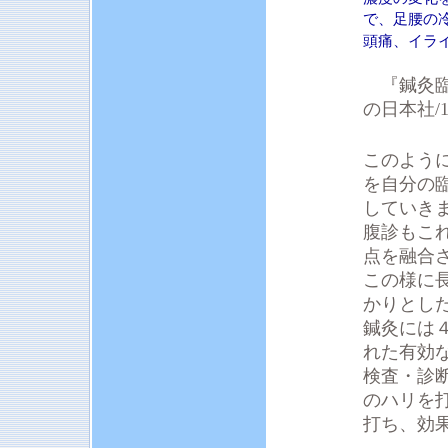
で、足腰の
頭痛、イラ
『鍼灸臨
の日本社/1
このよう
を自分の
していき
腹診もこ
点を融合
この様に
かりとし
鍼灸には
れた有効
検査・診
のハリを
打ち、効