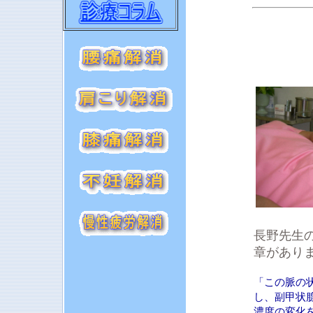
長野先生
章があり
「この脈の
し、副甲状
濃度の変化